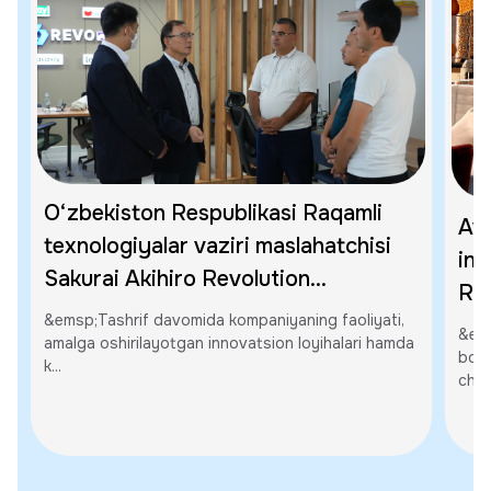
O‘zbekiston Respublikasi Raqamli
Av
texnologiyalar vaziri maslahatchisi
inv
Sakurai Akihiro Revolution
REV
Global'ning Xorazm viloyatidagi
&emsp;Tashrif davomida kompaniyaning faoliyati,
&ems
ofisiga tashrif buyurdi
amalga oshirilayotgan innovatsion loyihalari hamda
bo‘l
k...
chiq