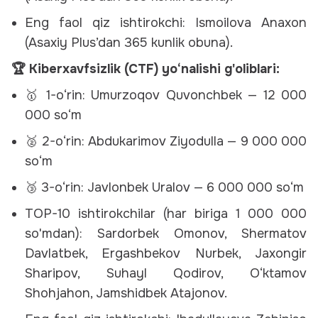
Eng faol qiz ishtirokchi:
Ismoilova Anaxon
(Asaxiy Plus’dan 365 kunlik obuna).
🏆 Kiberxavfsizlik (CTF) yo‘nalishi g'oliblari:
🥇 1-o‘rin: Umurzoqov Quvonchbek — 12 000
000 so‘m
🥈 2-o‘rin: Abdukarimov Ziyodulla — 9 000 000
so‘m
🥉 3-o‘rin: Javlonbek Uralov — 6 000 000 so‘m
TOP-10 ishtirokchilar (har biriga 1 000 000
so'mdan):
Sardorbek Omonov, Shermatov
Davlatbek, Ergashbekov Nurbek, Jaxongir
Sharipov, Suhayl Qodirov, O‘ktamov
Shohjahon, Jamshidbek Atajonov.