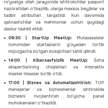
ro'yxatga olish jarayonida ishtirokchilar pasport
nazoratidan o'tkazilib, ularga maxsus beyjiklar va
tadbir atributlari tarqatildi. Kun davomida
qatnashchilar va mehmonlar uchun quyidagi
dastur tashkil etildi:
09:30 | StartUp MeetUp:
Mutaxassislar
tomonidan startaplarni g‘oyadan tortib
mijozgacha bo‘lgan bosqichlari tahlil qilindi.
14:00 | Kiberxavfsizlik MeetUp:
Soha
ekspertlarining chiqishlari va interaktiv
master-klasslar bo'lib o'tdi.
17:00 | Biznes va Avtomatlashtirish:
TOP
menejerlar va biznesmenlar ishtirokida
biznesni rivojlantirish bo'yicha panel
muhokamalari o'tkazildi.