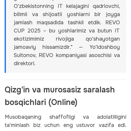
O'zbekistonning IT kelajagini qadrlovchi,
bilimli va shijoatli yoshlarni bir joyga
jamlash maqsadida tashkil etdik. REVO
CUP 2025 – bu yoshlarimiz va butun IT
ekotizimimiz rivojiga qo'shayotgan
jamoaviy hissamizdir." — Yo'ldoshboy
Sultonov, REVO kompaniyasi asoschisi va
direktori.
Qizg'in va murosasiz saralash
bosqichlari (Online)
Musobaqaning shaffofligi va adolatliligini
ta'minlash biz uchun eng ustuvor vazifa edi.