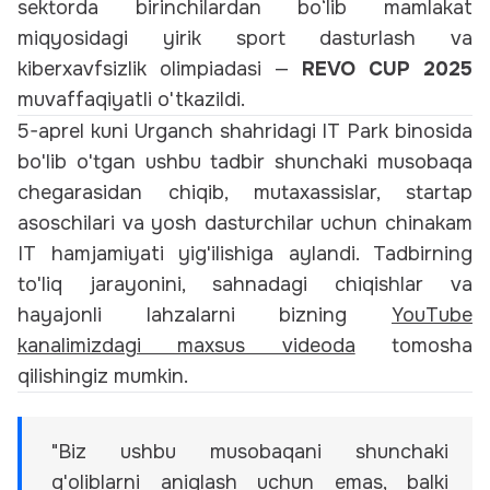
sektorda birinchilardan bo‘lib mamlakat
miqyosidagi yirik sport dasturlash va
kiberxavfsizlik olimpiadasi —
REVO CUP 2025
muvaffaqiyatli o'tkazildi.
5-aprel kuni Urganch shahridagi IT Park binosida
bo'lib o'tgan ushbu tadbir shunchaki musobaqa
chegarasidan chiqib, mutaxassislar, startap
asoschilari va yosh dasturchilar uchun chinakam
IT hamjamiyati yig'ilishiga aylandi. Tadbirning
to'liq jarayonini, sahnadagi chiqishlar va
hayajonli lahzalarni bizning
YouTube
kanalimizdagi maxsus videoda
tomosha
qilishingiz mumkin.
"Biz ushbu musobaqani shunchaki
g'oliblarni aniqlash uchun emas, balki