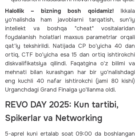
Halollik – bizning bosh qoidamiz!
Ikkala
yo'nalishda ham javoblarni tarqatish, sun'iy
intellekt va boshqa "cheat" vositalaridan
foydalanish holatlari maxsus parametrlar orqali
qat'iy tekshirildi. Natijada CP bo'yicha 40 dan
ortiq, CTF bo'yicha esa 15 dan ortiq ishtirokchi
diskvalifikatsiya qilindi. Faqatgina o'z bilimi va
mehnati bilan kurashgan har bir yo'nalishdagi
eng kuchli 40 nafar ishtirokchi (jami 80 kishi)
Urganchdagi Grand Finalga yo'llanma oldi.
REVO DAY 2025: Kun tartibi,
Spikerlar va Networking
5-aprel kuni ertalab soat 09:00 da boshlangan