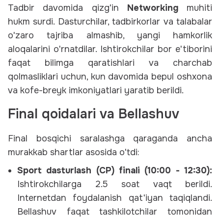
Tadbir davomida qizg'in
Networking
muhiti
hukm surdi. Dasturchilar, tadbirkorlar va talabalar
o'zaro tajriba almashib, yangi hamkorlik
aloqalarini o'rnatdilar. Ishtirokchilar bor e'tiborini
faqat bilimga qaratishlari va charchab
qolmasliklari uchun, kun davomida bepul oshxona
va kofe-breyk imkoniyatlari yaratib berildi.
Final qoidalari va Bellashuv
Final bosqichi saralashga qaraganda ancha
murakkab shartlar asosida o'tdi:
Sport dasturlash (CP) finali (10:00 - 12:30):
Ishtirokchilarga 2.5 soat vaqt berildi.
Internetdan foydalanish qat'iyan taqiqlandi.
Bellashuv faqat tashkilotchilar tomonidan