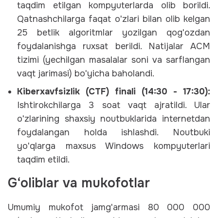
taqdim etilgan kompyuterlarda olib borildi.
Qatnashchilarga faqat o'zlari bilan olib kelgan
25 betlik algoritmlar yozilgan qog'ozdan
foydalanishga ruxsat berildi. Natijalar ACM
tizimi (yechilgan masalalar soni va sarflangan
vaqt jarimasi) bo'yicha baholandi.
Kiberxavfsizlik (CTF) finali (14:30 - 17:30):
Ishtirokchilarga 3 soat vaqt ajratildi. Ular
o'zlarining shaxsiy noutbuklarida internetdan
foydalangan holda ishlashdi. Noutbuki
yo'qlarga maxsus Windows kompyuterlari
taqdim etildi.
G‘oliblar va mukofotlar
Umumiy mukofot jamg'armasi 80 000 000