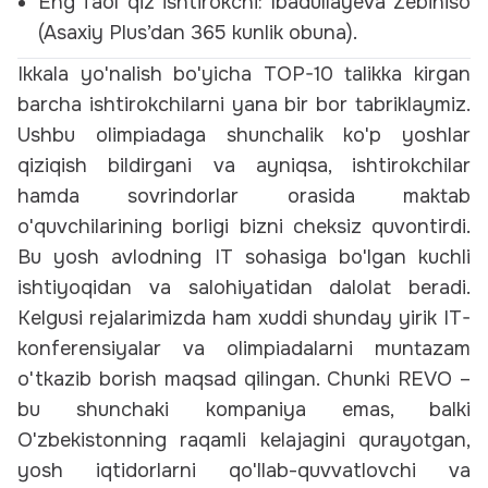
Eng faol qiz ishtirokchi:
Ibadullayeva Zebiniso
(Asaxiy Plus’dan 365 kunlik obuna).
Ikkala yo'nalish bo'yicha TOP-10 talikka kirgan
barcha ishtirokchilarni yana bir bor tabriklaymiz.
Ushbu olimpiadaga shunchalik ko'p yoshlar
qiziqish bildirgani va ayniqsa, ishtirokchilar
hamda sovrindorlar orasida maktab
o'quvchilarining borligi bizni cheksiz quvontirdi.
Bu yosh avlodning IT sohasiga bo'lgan kuchli
ishtiyoqidan va salohiyatidan dalolat beradi.
Kelgusi rejalarimizda ham xuddi shunday yirik IT-
konferensiyalar va olimpiadalarni muntazam
o'tkazib borish maqsad qilingan. Chunki REVO –
bu shunchaki kompaniya emas, balki
O'zbekistonning raqamli kelajagini qurayotgan,
yosh iqtidorlarni qo'llab-quvvatlovchi va