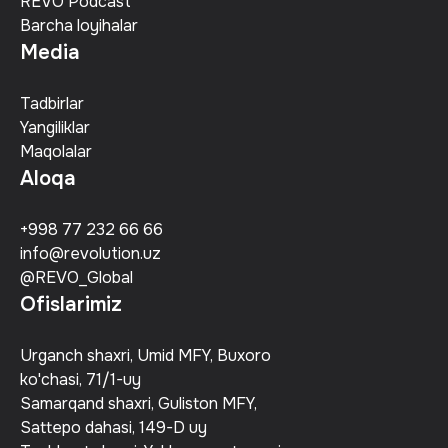
REVO Podcast
Barcha loyihalar
Media
Tadbirlar
Yangiliklar
Maqolalar
Aloqa
+998 77 232 66 66
info@revolution.uz
@REVO_Global
Ofislarimiz
Urganch shaxri, Umid MFY, Buxoro
ko'chasi, 71/1-uy
Samarqand shaxri, Guliston MFY,
Sattepo dahasi, 149-D uy