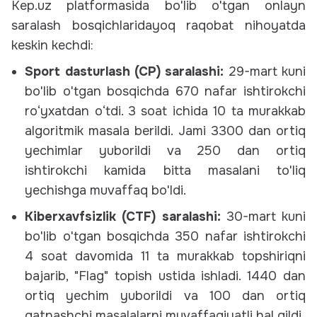
Kep.uz platformasida bo'lib o'tgan onlayn
saralash bosqichlaridayoq raqobat nihoyatda
keskin kechdi:
Sport dasturlash (CP) saralashi:
29-mart kuni
bo'lib o'tgan bosqichda 670 nafar ishtirokchi
ro‘yxatdan o‘tdi. 3 soat ichida 10 ta murakkab
algoritmik masala berildi. Jami 3300 dan ortiq
yechimlar yuborildi va 250 dan ortiq
ishtirokchi kamida bitta masalani to'liq
yechishga muvaffaq bo'ldi.
Kiberxavfsizlik (CTF) saralashi:
30-mart kuni
bo'lib o'tgan bosqichda 350 nafar ishtirokchi
4 soat davomida 11 ta murakkab topshiriqni
bajarib, "Flag" topish ustida ishladi. 1440 dan
ortiq yechim yuborildi va 100 dan ortiq
qatnashchi masalalarni muvaffaqiyatli hal qildi.