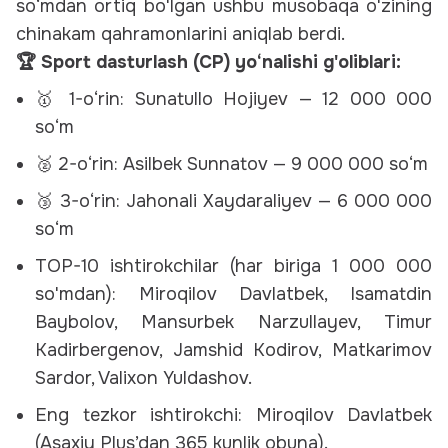
so‘mdan ortiq bo'lgan ushbu musobaqa o'zining
chinakam qahramonlarini aniqlab berdi.
🏆 Sport dasturlash (CP) yo‘nalishi g'oliblari:
🥇 1-o‘rin: Sunatullo Hojiyev — 12 000 000
so‘m
🥈 2-o‘rin: Asilbek Sunnatov — 9 000 000 so‘m
🥉 3-o‘rin: Jahonali Xaydaraliyev — 6 000 000
so‘m
TOP-10 ishtirokchilar (har biriga 1 000 000
so'mdan)
: Miroqilov Davlatbek, Isamatdin
Baybolov, Mansurbek Narzullayev, Timur
Kadirbergenov, Jamshid Kodirov, Matkarimov
Sardor, Valixon Yuldashov.
Eng tezkor ishtirokchi:
Miroqilov Davlatbek
(Asaxiy Plus’dan 365 kunlik obuna).