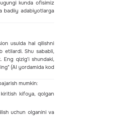
 Bugungi kunda ofisimiz
va badiiy adabiyotlarga
on usulda hal qilishni
b etilardi. Shu sababli,
 Eng qizig'i shundaki,
ing" (AI yordamida kod
 bajarish mumkin:
iritish kifoya, qolgan
lish uchun olganini va