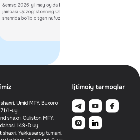
o‘rtasida strate
yangi bilimlar, yangi
&emsp;2026-yil may oyida REVO
memorandumi im
hamkorliklar va REVO Lab
jamoasi Qozog‘istonning Olmaota
Al-Xorazmiy xalqaro un
shahrida bo‘lib o‘tgan nufuzli xalqaro...
starti
bugungi kunda mintaq
ta'limning eng nufuzli
rimiz
Ijtimoiy tarmoqlar
shaxri, Umid MFY, Buxoro
 71/1-uy
d shaxri, Guliston MFY,
dahasi, 149-D uy
 shaxri, Yakkasaroy tumani,