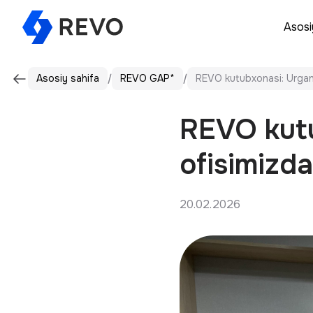
Asosi
Asosiy sahifa
REVO GAP*
REVO kutubxonasi: Urgan
REVO kutu
ofisimizda
20.02.2026