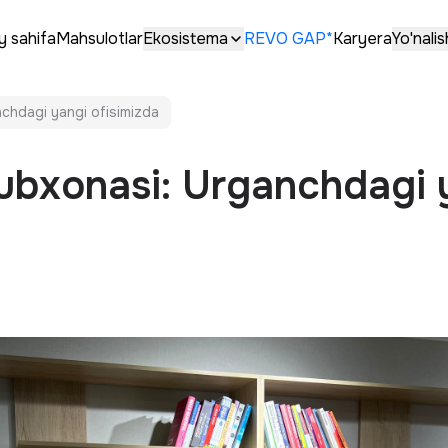
y sahifa
Mahsulotlar
Ekosistema
REVO GAP*
Karyera
Yo'nalis
chdagi yangi ofisimizda
bxonasi: Urganchdagi 