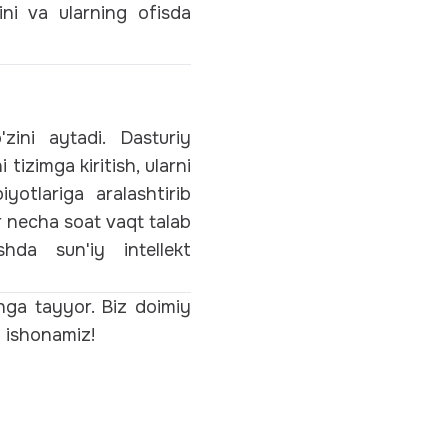
ini va ularning ofisda
zini aytadi. Dasturiy
tizimga kiritish, ularni
iyotlariga aralashtirib
r necha soat vaqt talab
shda sun'iy intellekt
hga tayyor. Biz doimiy
a ishonamiz!