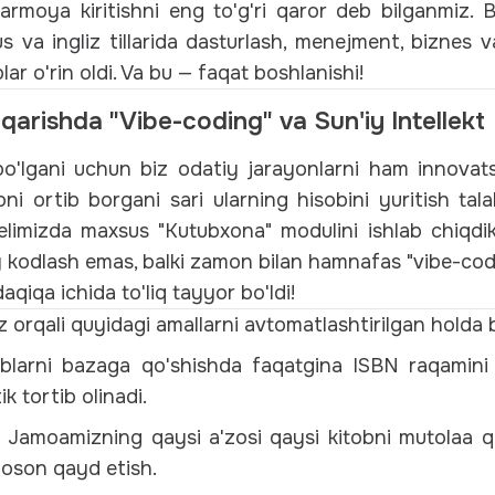
sarmoya kiritishni eng to'g'ri qaror deb bilganmiz.
us va ingliz tillarida dasturlash, menejment, biznes 
lar o'rin oldi. Va bu — faqat boshlanishi!
arishda "Vibe-coding" va Sun'iy Intellekt
lgani uchun biz odatiy jarayonlarni ham innovatsi
ni ortib borgani sari ularning hisobini yuritish tala
limizda maxsus "Kutubxona" modulini ishlab chiqdik.
 kodlash emas, balki zamon bilan hamnafas "vibe-cod
daqiqa ichida to'liq tayyor bo'ldi!
iz orqali quyidagi amallarni avtomatlashtirilgan holda
blarni bazaga qo'shishda faqatgina ISBN raqamini k
k tortib olinadi.
Jamoamizning qaysi a'zosi qaysi kitobni mutolaa qi
 oson qayd etish.