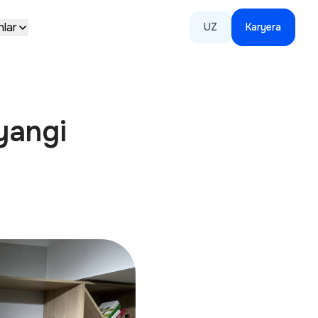
hlar
UZ
Karyera
yangi