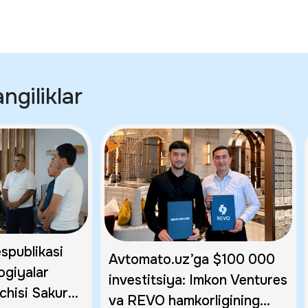
giliklar
spublikasi
Avtomato.uz’ga $100 000
ogiyalar
investitsiya: Imkon Ventures
chisi Sakurai
va REVO hamkorligining