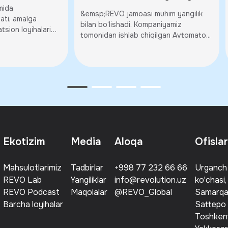
tion
yangi bosqichi
mida
&emsp;REVO jamoasi muhim yangilik
razm
ati, amalga
bilan bo‘lishadi. Kompaniyamiz
tsion loyihalari
siga tashrif
tomonidan ishlab chiqilgan Avtomato...
Ekotizim
Media
Aloqa
Ofisla
Mahsulotlarimiz
Tadbirlar
+998 77 232 66 66
Urganch 
REVO Lab
Yangiliklar
info@revolution.uz
ko'chasi,
REVO Podcast
Maqolalar
@REVO_Global
Samarqan
Barcha loyihalar
Sattepo 
Toshkent