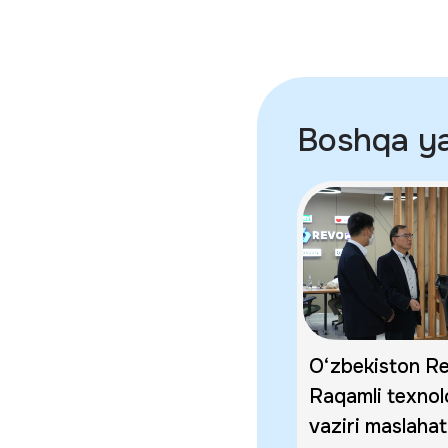
Boshqa yan
O‘zbekiston Re
Raqamli texnol
vaziri maslahat