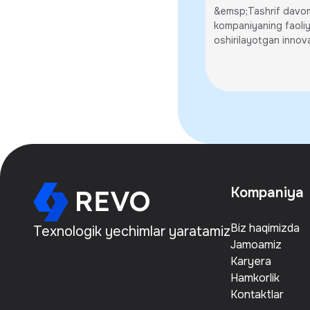
Akihiro Revolu
&emsp;Tashrif davo
Global'ning Xo
kompaniyaning faoliy
oshirilayotgan innova
viloyatidagi ofi
hamda k...
buyurdi
Kompaniya
Biz haqimizda
Texnologik yechimlar yaratamiz
Jamoamiz
Karyera
Hamkorlik
Kontaktlar