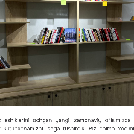
z eshiklarini ochgan yangi, zamonaviy ofisimizd
v kutubxonamizni ishga tushirdik! Biz doimo xodim