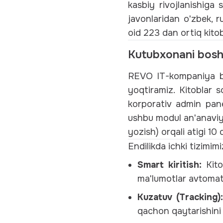
kasbiy rivojlanishiga 
javonlaridan o'zbek, r
oid 223 dan ortiq kitob
Kutubxonani boshq
REVO IT-kompaniya bo'
yoqtiramiz. Kitoblar so
korporativ admin pane
ushbu modul an'anaviy
yozish) orqali atigi 10 
Endilikda ichki tizimim
Smart kiritish:
Kito
ma'lumotlar avtomati
Kuzatuv (Tracking):
qachon qaytarishini