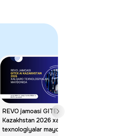
REVO jamoasi GITEX AI
Al-Xorazmiy xa
Kazakhstan 2026 xalqaro
universiteti h
texnologiyalar maydonida: