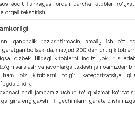
s audit funksiyasi orqali barcha kitoblar ro'yxat
a orqali tekshirish.
hamkorligi
onni qanchalik tezlashtirmasin, amaliy ish o'z so'
yaratgan bo'lsak-da, mavjud 200 dan ortiq kitoblarni 
niqsa, o'zbek tilidagi kitoblarni ingliz yoki rus adab
to'g'ri saralash va javonlarga taxlash jamoamizdan bi
ham biz kitoblarni to'g'ri kategorizatsiya qili
foydalandik.
xonasi endi jamoamiz uchun to'liq xizmat ko'rsatis
orqaligina eng yaxshi IT-yechimlarni yarata olishimizg