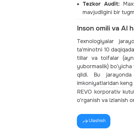
Tezkor Audit:
Maxsu
mavjudligini bir tugm
Inson omili va AI 
Texnologiyalar jaray
ta'minotni 10 daqiqada 
tillar va toifalar (ay
yubormaslik) bo'yicha 
qildi. Bu jarayonda 
imkoniyatlaridan keng 
REVO korporativ kutub
o'rganish va izlanish 
Ulashish