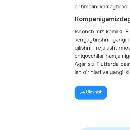
ehtimolini kamaytiradi.
Kompaniyamizdagi 
Ishonchimiz komilki, 
kengaytirishni, yangi 
qilishni rejalashtir
chiquvchilar hamjamiya
Agar siz Flutterda das
ish o'rinlari va yangili
Ulashish