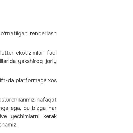
 oʻrnatilgan renderlash
tter ekotizimlari faol
llarida yaxshiroq joriy
wift-da platformaga xos
sturchilarimiz nafaqat
limga ega, bu bizga har
ive yechimlarni kerak
ashamiz.