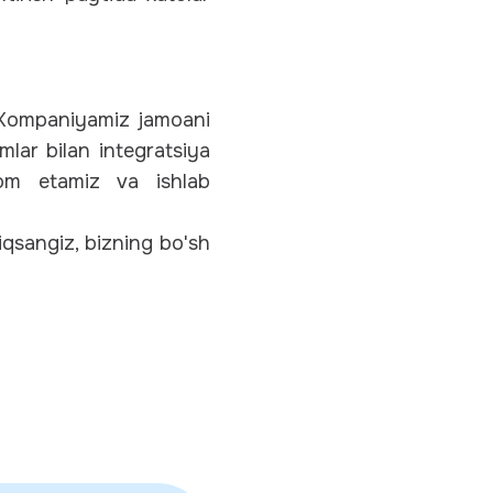
. Kompaniyamiz jamoani
mlar bilan integratsiya
avom etamiz va ishlab
iqsangiz, bizning bo'sh