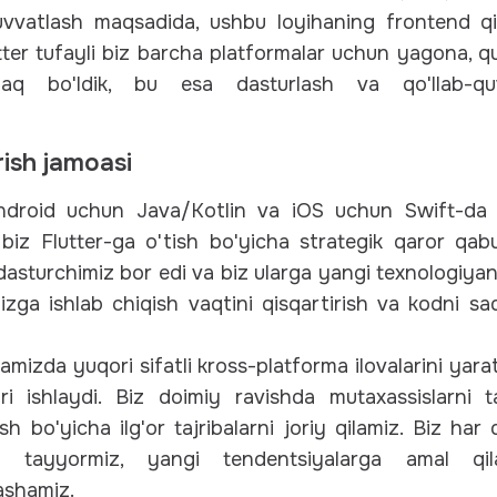
-quvvatlash maqsadida, ushbu loyihaning frontend qis
tter tufayli biz barcha platformalar uchun yagona, q
aq bo'ldik, bu esa dasturlash va qo'llab-quvv
irish jamoasi
droid uchun Java/Kotlin va iOS uchun Swift-da mo
 biz Flutter-ga o'tish bo'yicha strategik qaror qabu
 dasturchimiz bor edi va biz ularga yangi texnologiya
izga ishlab chiqish vaqtini qisqartirish va kodni sa
izda yuqori sifatli kross-platforma ilovalarini yara
ari ishlaydi. Biz doimiy ravishda mutaxassislarni
rish bo'yicha ilg'or tajribalarni joriy qilamiz. Biz ha
ga tayyormiz, yangi tendentsiyalarga amal q
ashamiz.