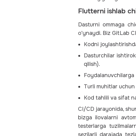
Flutterni ishlab c
Dasturni ommaga chiqa
o'ynaydi. Biz GitLab C
Kodni joylashtirishd
Dasturchilar ishtirok
qilish).
Foydalanuvchilarga y
Turli muhitlar uchun 
Kod tahlili va sifat
CI/CD jarayonida, shun
bizga ilovalarni avt
testerlarga tuzilmala
sezilarli darajada te