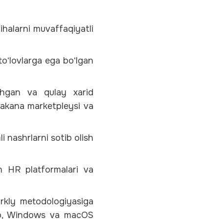
ihalarni muvaffaqiyatli
toʻlovlarga ega boʻlgan
ashgan va qulay xarid
Chakana marketpleysi va
i nashrlarni sotib olish
n HR platformalari va
arkly metodologiyasiga
Web, Windows va macOS