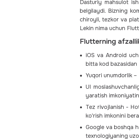
Dasturiy mahsulot ish
belgilaydi. Bizning k
chiroyli, tezkor va pl
Lekin nima uchun Flutt
Flutterning afzalli
iOS va Android uchu
bitta kod bazasidan 
Yuqori unumdorlik – 
UI moslashuvchanligi
yaratish imkoniyatin
Tez rivojlanish - Ho
ko'rish imkonini bera
Google va boshqa ha
texnologiyaning uzoq