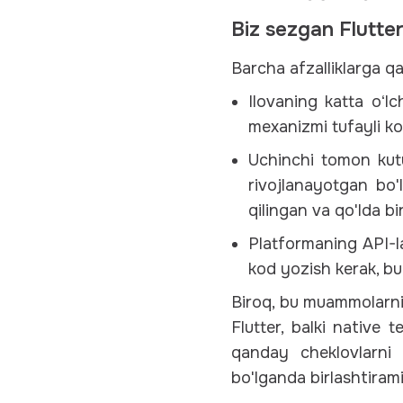
Biz sezgan Flutter
Barcha afzalliklarga qa
Ilovaning katta oʻlc
mexanizmi tufayli ko
Uchinchi tomon kutu
rivojlanayotgan bo'
qilingan va qo'lda bir
Platformaning API-la
kod yozish kerak, bu 
Biroq, bu muammolarni
Flutter, balki native 
qanday cheklovlarni 
bo'lganda birlashtiram