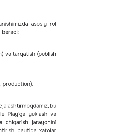
anishimizda asosiy rol
 beradi:
h) va tarqatish (publish
), production).
rejalashtirmoqdamiz, bu
le Play’ga yuklash va
a chiqarish jarayonini
tirish paytida xatolar