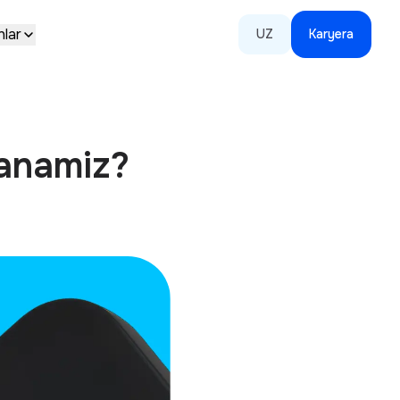
hlar
UZ
Karyera
lanamiz?