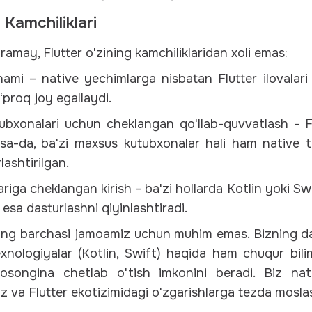
 Kamchiliklari
ramay, Flutter o'zining kamchiliklaridan xoli emas:
hami – native yechimlarga nisbatan Flutter ilovalari
ʻproq joy egallaydi.
bxonalari uchun cheklangan qo'llab-quvvatlash - Flu
lsa-da, ba'zi maxsus kutubxonalar hali ham native ti
lashtirilgan.
riga cheklangan kirish - ba'zi hollarda Kotlin yoki S
esa dasturlashni qiyinlashtiradi.
ng barchasi jamoamiz uchun muhim emas. Bizning da
texnologiyalar (Kotlin, Swift) haqida ham chuqur bi
osongina chetlab o'tish imkonini beradi. Biz nat
iz va Flutter ekotizimidagi o'zgarishlarga tezda mosl