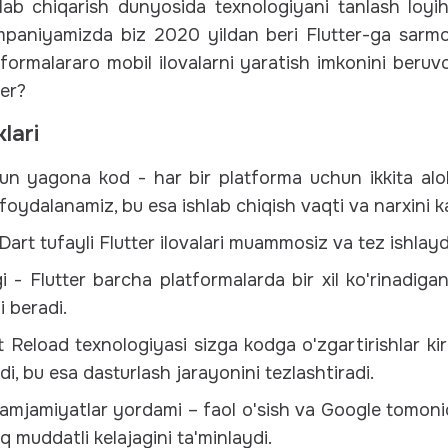
lab chiqarish dunyosida texnologiyani tanlash loyi
ompaniyamizda biz 2020 yildan beri Flutter-ga sarm
atformalararo mobil ilovalarni yaratish imkonini beru
er?
klari
n yagona kod - har bir platforma uchun ikkita alo
foydalanamiz, bu esa ishlab chiqish vaqti va narxini k
Dart tufayli Flutter ilovalari muammosiz va tez ishlayd
 - Flutter barcha platformalarda bir xil ko'rinadiga
i beradi.
t Reload texnologiyasi sizga kodga o'zgartirishlar kir
di, bu esa dasturlash jarayonini tezlashtiradi.
mjamiyatlar yordami – faol o'sish va Google tomoni
 muddatli kelajagini ta'minlaydi.