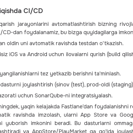
hiqishda CI/CD
rish jarayonlarini avtomatlashtirish bizning rivojl
I/CD-dan foydalanamiz, bu bizga quyidagilarga imkon
an oldin uni avtomatik ravishda testdan o'tkazish.
isiz iOS va Android uchun ilovalarni qurish (build qilis
angilanishlarni tez yetkazib berishni ta'minlash.
dasturni joylashtirish (sinov (test), prod-oldi (staging
 nazorati uchun SonarQube-ni integratsiyalash.
ingdek, yaqin kelajakda Fastlane’dan foydalanishni 
omatik ravishda imzolash, ularni App Store va Goog
rni yuborish imkonini beradi. Bu dasturlarni ommag
zlashtiradi va AppStore/PlayMarket ga qo'lda joylash