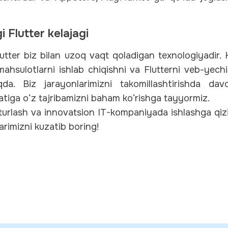
Flutter kelajagi
Flutter biz bilan uzoq vaqt qoladigan texnologiyadir
mahsulotlarni ishlab chiqishni va Flutterni veb-yechi
moqda. Biz jarayonlarimizni takomillashtirishda d
tiga o‘z tajribamizni baham ko‘rishga tayyormiz.
turlash va innovatsion IT-kompaniyada ishlashga qiz
klarimizni kuzatib boring!