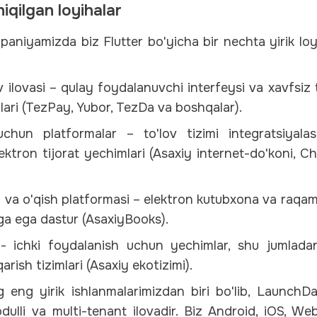
hiqilgan loyihalar
aniyamizda biz Flutter bo'yicha bir nechta yirik loy
ilovasi – qulay foydalanuvchi interfeysi va xavfsiz 
alari (TezPay, Yubor, TezDa va boshqalar).
chun platformalar – to'lov tizimi integratsiyal
ektron tijorat yechimlari (Asaxiy internet-do'koni, 
sh va o'qish platformasi – elektron kutubxona va raqaml
ga ega dastur (AsaxiyBooks).
r - ichki foydalanish uchun yechimlar, shu jumlada
rish tizimlari (Asaxiy ekotizimi).
 eng yirik ishlanmalarimizdan biri bo'lib, LaunchD
dulli va multi-tenant ilovadir. Biz Android, iOS, 