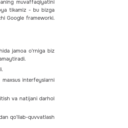
haning muvaffaqiyatini
oya tikamiz - bu bizga
vchi Google frameworki.
hida jamoa o'rniga biz
amaytiradi.
i.
n maxsus interfeyslarni
itish va natijani darhol
dan qo'llab-quvvatlash