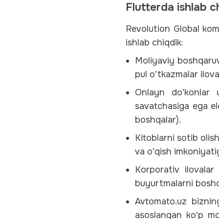
Flutterda ishlab c
Revolution Global komp
ishlab chiqdik:
Moliyaviy boshqaruv 
pul o'tkazmalar ilov
Onlayn do'konlar u
savatchasiga ega el
boshqalar).
Kitoblarni sotib oli
va o'qish imkoniyati
Korporativ ilovala
buyurtmalarni boshqa
Avtomato.uz bizning
asoslangan ko'p mo