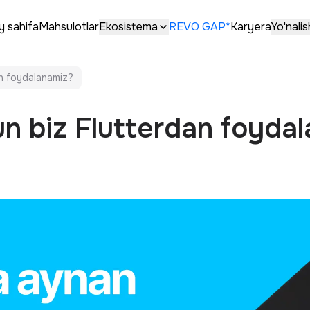
y sahifa
Mahsulotlar
Ekosistema
REVO GAP*
Karyera
Yo'nalis
an foydalanamiz?
n biz Flutterdan foyda