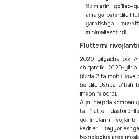
tizimlarini qo‘llab
amalga oshirdik. Flu
yaratishga muvaff
minimallashtirdi.
Flutterni rivojlant
2020 yilgacha biz An
chiqardik. 2020-yilda
bizda 2 ta mobil ilova
berdik. Ushbu o'tish b
imkonini berdi.
Ayni paytda kompaniyam
ta Flutter dasturchil
qurilmalarni rivojlanti
kadrlar tayyorlash
texnologiyalarga mosl