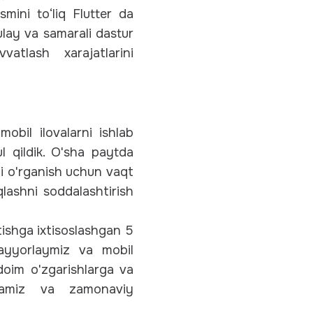
mini to‘liq Flutter da
ulay va samarali dastur
atlash xarajatlarini
bil ilovalarni ishlab
l qildik. O'sha paytda
ni o'rganish uchun vaqt
qlashni soddalashtirish
tishga ixtisoslashgan 5
 tayyorlaymiz va mobil
r doim o'zgarishlarga va
ilamiz va zamonaviy