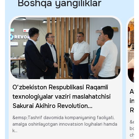
Boshqa yangiliklar
O‘zbekiston Respublikasi Raqamli
Av
texnologiyalar vaziri maslahatchisi
inv
Sakurai Akihiro Revolution
REV
Global'ning Xorazm viloyatidagi
&emsp;Tashrif davomida kompaniyaning faoliyati,
&ems
ofisiga tashrif buyurdi
amalga oshirilayotgan innovatsion loyihalari hamda
bo‘l
k...
chiq