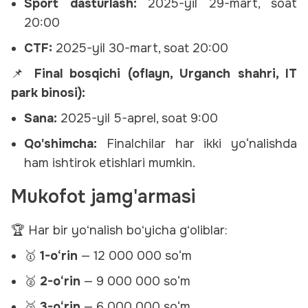
Sport dasturlash:
2025-yil 29-mart, soat
20:00
CTF:
2025-yil 30-mart, soat 20:00
📌
Final bosqichi (oflayn, Urganch shahri, IT
park binosi):
Sana:
2025-yil 5-aprel, soat 9:00
Qo'shimcha:
Finalchilar har ikki yo‘nalishda
ham ishtirok etishlari mumkin.
Mukofot jamg'armasi
🏆 Har bir yoʻnalish boʻyicha gʻoliblar:
🥇
1-o‘rin
— 12 000 000 so‘m
🥈
2-o‘rin
— 9 000 000 so‘m
🥉
3-o‘rin
— 6 000 000 so‘m