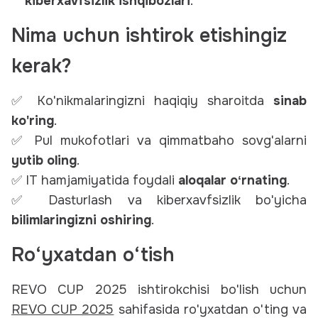
kiberxavfsizlik ishqibozlari
.
Nima uchun ishtirok etishingiz
kerak?
✅ Ko'nikmalaringizni haqiqiy sharoitda
sinab
ko'ring
.
✅ Pul mukofotlari va qimmatbaho sovg'alarni
yutib oling
.
✅ IT hamjamiyatida foydali
aloqalar oʻrnating
.
✅ Dasturlash va kiberxavfsizlik bo'yicha
bilimlaringizni oshiring
.
Ro‘yxatdan o‘tish
REVO CUP 2025 ishtirokchisi bo'lish uchun
REVO CUP 2025
sahifasida ro'yxatdan o'ting va