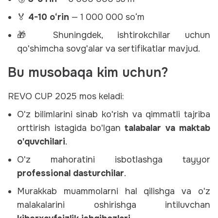
🏅
4-10 o‘rin
— 1 000 000 so‘m
🎁 Shuningdek, ishtirokchilar uchun
qo'shimcha sovg'alar va sertifikatlar mavjud.
Bu musobaqa kim uchun?
REVO CUP 2025 mos keladi:
O'z bilimlarini sinab ko'rish va qimmatli tajriba
orttirish istagida bo'lgan
talabalar va maktab
o'quvchilari
.
O'z mahoratini isbotlashga tayyor
professional dasturchilar
.
Murakkab muammolarni hal qilishga va o'z
malakalarini oshirishga intiluvchan