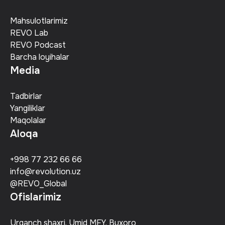
Mahsulotlarimiz
REVO Lab
REVO Podcast
Barcha loyihalar
Media
Tadbirlar
Yangiliklar
Maqolalar
Aloqa
+998 77 232 66 66
info@revolution.uz
@REVO_Global
Ofislarimiz
Urganch shaxri, Umid MFY, Buxoro