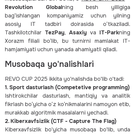
Revolution Global
ning besh yilligiga
bag‘ishlangan kompaniyamiz uchun yilning
asosiy IT tadbiri doirasida o‘tkaziladi.
Tashkilotchilar
TezPay
,
Asaxiy
va
IT-Park
ning
Xorazm filiali bo‘lib, bu turnirni mamlakat IT-
hamjamiyati uchun yanada ahamiyatli qiladi.
Musobaqa yo'nalishlari
REVO CUP 2025 ikkita yo'nalishda bo'lib o'tadi:
1. Sport dasturlash (Competetive programming)
Ishtirokchilar dasturlash, mantiqiy va analitik
fikrlash bo‘yicha o‘z ko‘nikmalarini namoyon etib,
murakkab algoritmik masalalarni yechadi.
2. Kiberxavfsizlik (CTF - Capture The Flag)
Kiberxavfsizlik bo'yicha musobaqa bo'lib, unda