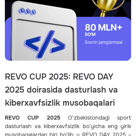
REVO CUP 2025: REVO DAY
2025 doirasida dasturlash va
kiberxavfsizlik musobaqalari
REVO CUP 2025
O‘zbekistondagi sport
dasturlash va kiberxavfsizlik bo‘yicha eng yirik
musobaqalardan biri bo‘lib, u
REVO DAY 2025
–