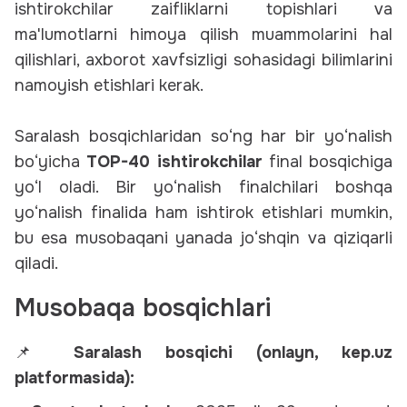
ishtirokchilar zaifliklarni topishlari va
ma'lumotlarni himoya qilish muammolarini hal
qilishlari, axborot xavfsizligi sohasidagi bilimlarini
namoyish etishlari kerak.
Saralash bosqichlaridan so‘ng har bir yo‘nalish
bo‘yicha
TOP-40 ishtirokchilar
final bosqichiga
yo‘l oladi. Bir yo‘nalish finalchilari boshqa
yo‘nalish finalida ham ishtirok etishlari mumkin,
bu esa musobaqani yanada jo‘shqin va qiziqarli
qiladi.
Musobaqa bosqichlari
📌
Saralash bosqichi (onlayn, kep.uz
platformasida):