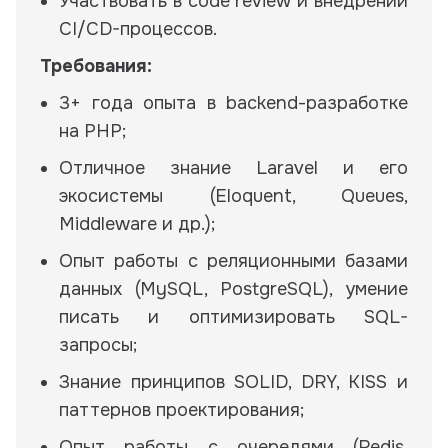
Участвовать в code review и внедрении
CI/CD-процессов.
Требования:
3+ года опыта в backend-разработке
на PHP;
Отличное знание Laravel и его
экосистемы (Eloquent, Queues,
Middleware и др.);
Опыт работы с реляционными базами
данных (MySQL, PostgreSQL), умение
писать и оптимизировать SQL-
запросы;
Знание принципов SOLID, DRY, KISS и
паттернов проектирования;
Опыт работы с очередями (Redis,