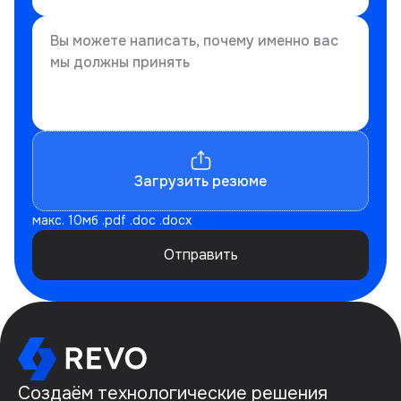
Загрузить резюме
макс. 10мб .pdf .doc .docx
Отправить
Создаём технологические решения