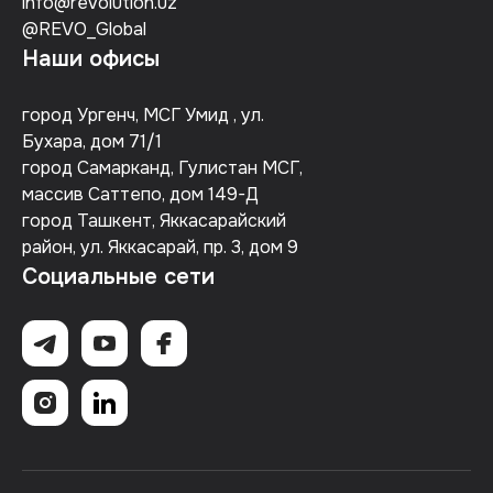
info@revolution.uz
@REVO_Global
Наши офисы
город Ургенч, МСГ Умид , ул.
Бухара, дом 71/1
город Самарканд, Гулистан МСГ,
массив Саттепо, дом 149-Д
город Ташкент, Яккасарайский
район, ул. Яккасарай, пр. 3, дом 9
Социальные сети